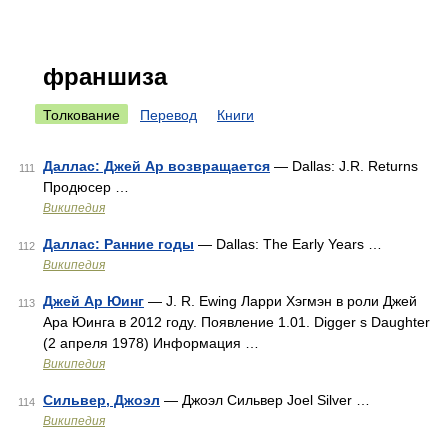
франшиза
Толкование
Перевод
Книги
Даллас: Джей Ар возвращается
— Dallas: J.R. Returns
111
Продюсер …
Википедия
Даллас: Ранние годы
— Dallas: The Early Years …
112
Википедия
Джей Ар Юинг
— J. R. Ewing Ларри Хэгмэн в роли Джей
113
Ара Юинга в 2012 году. Появление 1.01. Digger s Daughter
(2 апреля 1978) Информация …
Википедия
Сильвер, Джоэл
— Джоэл Сильвер Joel Silver …
114
Википедия