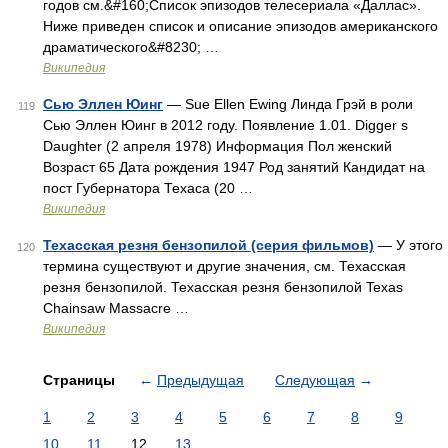
годов см.&#160;Список эпизодов телесериала «Даллас».
Ниже приведен список и описание эпизодов американского
драматического&#8230; …
Википедия
Сью Эллен Юинг
— Sue Ellen Ewing Линда Грэй в роли
119
Сью Эллен Юинг в 2012 году. Появление 1.01. Digger s
Daughter (2 апреля 1978) Информация Пол женский
Возраст 65 Дата рождения 1947 Род занятий Кандидат на
пост Губернатора Техаса (20 …
Википедия
Техасская резня бензопилой (серия фильмов)
— У этого
120
термина существуют и другие значения, см. Техасская
резня бензопилой. Техасская резня бензопилой Texas
Chainsaw Massacre …
Википедия
Страницы
←
Предыдущая
Следующая
→
1
2
3
4
5
6
7
8
9
10
11
12
13