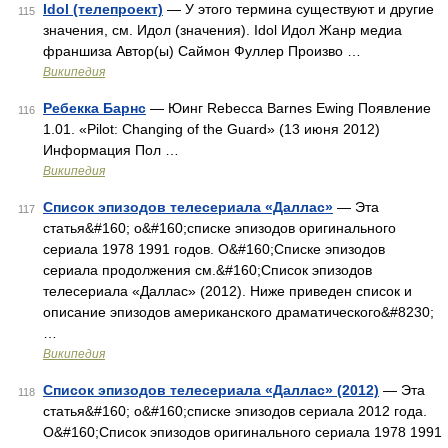
Idol (телепроект)
— У этого термина существуют и другие
115
значения, см. Идол (значения). Idol Идол Жанр медиа
франшиза Автор(ы) Саймон Фуллер Произво …
Википедия
Ребекка Барнс
— Юинг Rebecca Barnes Ewing Появление
116
1.01. «Pilot: Changing of the Guard» (13 июня 2012)
Информация Пол …
Википедия
Список эпизодов телесериала «Даллас»
— Эта
117
статья&#160; о&#160;списке эпизодов оригинального
сериала 1978 1991 годов. О&#160;Списке эпизодов
сериала продолжения см.&#160;Список эпизодов
телесериала «Даллас» (2012). Ниже приведен список и
описание эпизодов американского драматического&#8230;
…
Википедия
Список эпизодов телесериала «Даллас» (2012)
— Эта
118
статья&#160; о&#160;списке эпизодов сериала 2012 года.
О&#160;Список эпизодов оригинального сериала 1978 1991